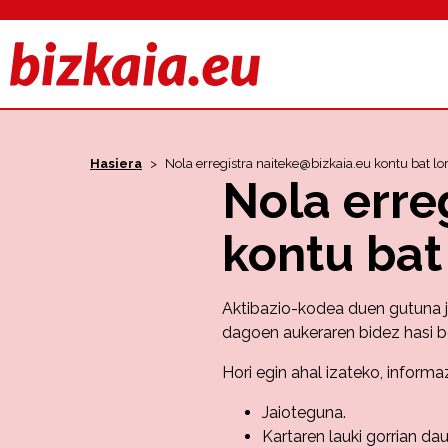
Hasiera
>
Nola erregistra naiteke@bizkaia.eu kontu bat lo
Nola erre
kontu bat
Aktibazio-kodea duen gutuna j
dagoen aukeraren bidez hasi b
Hori egin ahal izateko, inform
Jaioteguna.
Kartaren lauki gorrian da