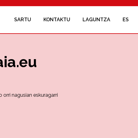
SARTU
KONTAKTU
LAGUNTZA
ES
aia.eu
 orri nagusian eskuragarri