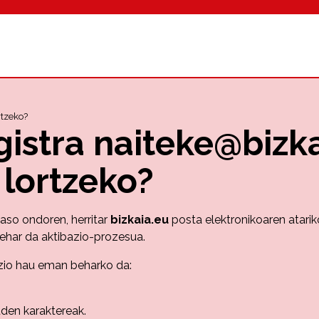
rtzeko?
gistra naiteke@bizk
 lortzeko?
aso ondoren, herritar
bizkaia.eu
posta elektronikoaren atariko
ehar da aktibazio-prozesua.
azio hau eman beharko da:
uden karaktereak.