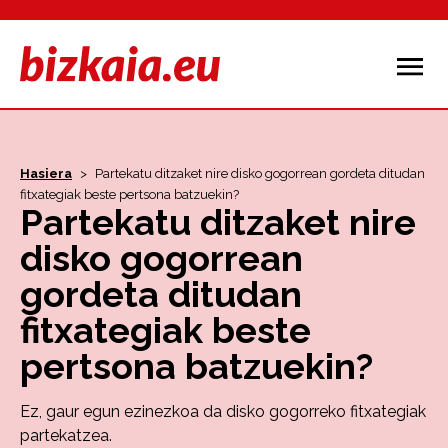
Hasiera
>
Partekatu ditzaket nire disko gogorrean gordeta ditudan
fitxategiak beste pertsona batzuekin?
Partekatu ditzaket nire
disko gogorrean
gordeta ditudan
fitxategiak beste
pertsona batzuekin?
Ez, gaur egun ezinezkoa da disko gogorreko fitxategiak
partekatzea.