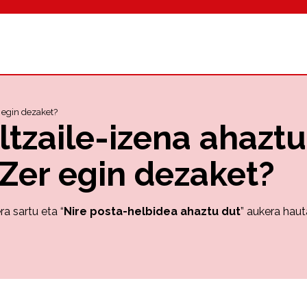
r egin dezaket?
ltzaile-izena ahaztu
 Zer egin dezaket?
ra sartu eta “
Nire posta-helbidea ahaztu dut
” aukera haut