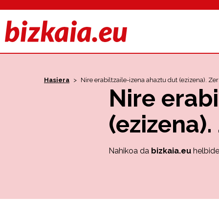
Hasiera
>
Nire erabiltzaile-izena ahaztu dut (ezizena). Ze
Nire erabi
(ezizena).
Nahikoa da
bizkaia.eu
helbide