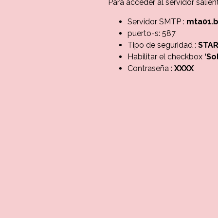
Para acceder al servidor salie
Servidor SMTP :
mta01.b
puerto-s: 587
Tipo de seguridad :
STAR
Habilitar el checkbox
‘So
Contraseña :
XXXX